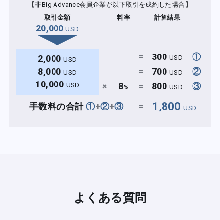
【非Big Advance会員企業が以下取引を成約した場合】
取引金額
料率
計算結果
20,000
USD
=
300
①
2,000
USD
USD
8,000
=
700
②
USD
USD
10,000
+
8
=
800
③
USD
%
USD
1,800
手数料の合計
①
+
②
+
③
=
USD
よくある質問