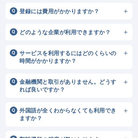
登録には費用がかかりますか？
登録は無料です。
どのような企業が利用できますか？
BIG ADVANCE GLOBALを導入している金
融機関のお客様である日本の企業および東
サービスを利用するにはどのくらいの
南アジアの企業が対象です。
時間がかかりますか？
登録後、金融機関の審査がございます。審
査後すぐに開始できます。
金融機関と取引がありません。どうす
※審査の結果、ご希望に添えないこともご
れば良いですか？
ざいます。
本サービスは、良質なマッチングを実現す
るために、各国の法令に従い本人確認等を
外国語が全くわからなくても利用でき
行った金融機関のお客様の紹介に限定して
ますか？
います。そのため、該当する金融機関での
はい。翻訳機能付きのチャットで、日本語
口座開設が必要となります。
だけでスムーズに商談が可能です。また、