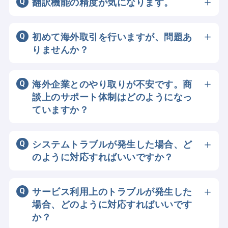
翻訳機能の精度が気になります。
案件情報も、原文と翻訳文を1クリックで
商談に最適化された高精度の翻訳エンジン
切り替えて確認できます。
を使用しています。
初めて海外取引を行いますが、問題あ
りませんか？
はい。初心者の方にも分かりやすい手順で
サポートします。
海外企業とのやり取りが不安です。商
ご不明な点があれば、BIG ADVANCE
談上のサポート体制はどのようになっ
GLOBAL事務局までお問い合わせくださ
ていますか？
い。
商談中は専任のコーディネータがサポート
します。
システムトラブルが発生した場合、ど
のように対応すればいいですか？
BIG ADVANCE GLOBAL事務局までお問い
合わせください。内容を確認の上、対応い
サービス利用上のトラブルが発生した
たします。
場合、どのように対応すればいいです
か？